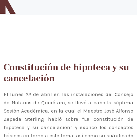
string: 33
Inicio
Difusión
Directorio
Historia del Notariado
Legislación
Constitución de hipoteca y su
Forma parte del equipo notarial
cancelación
Contacto
El lunes 22 de abril en las instalaciones del Consejo
de Notarios de Querétaro, se llevó a cabo la séptima
Sesión Académica, en la cual el Maestro José Alfonso
Zepeda Sterling habló sobre “La constitución de
hipoteca y su cancelación” y explicó los conceptos
básicos en torno a este tema, así como su significado