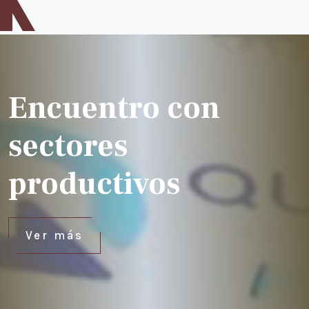
Inicio
Difusión
Directorio
Encuentro con
Historia del Notariado
sectores
Legislación
Forma parte del equipo notarial
productivos
Contacto
Ver más