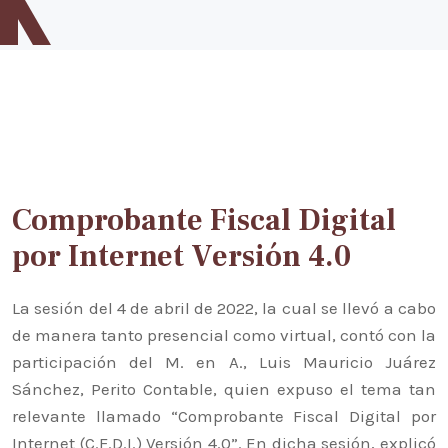
string: 4
Inicio
Difusión
Directorio
Historia del Notariado
Legislación
Comprobante Fiscal Digital
Forma parte del equipo notarial
por Internet Versión 4.0
Contacto
La sesión del 4 de abril de 2022, la cual se llevó a cabo
de manera tanto presencial como virtual, contó con la
participación del M. en A., Luis Mauricio Juárez
Sánchez, Perito Contable, quien expuso el tema tan
relevante llamado “Comprobante Fiscal Digital por
Internet (C.F.D.I.) Versión 4.0”. En dicha sesión, explicó